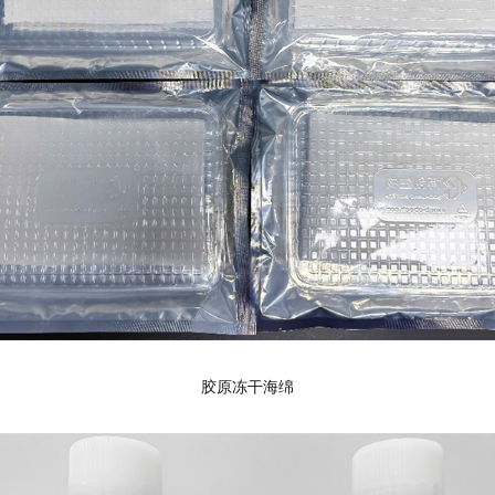
胶原冻干海绵